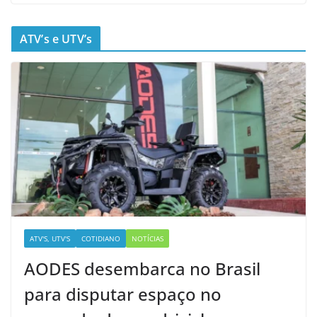
ATV’s e UTV’s
ATV'S, UTV'S
COTIDIANO
NOTÍCIAS
AODES desembarca no Brasil
para disputar espaço no