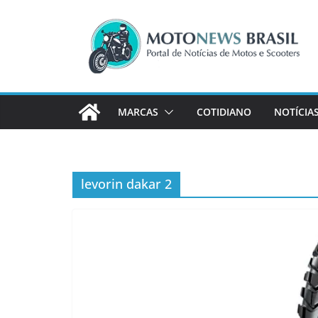
Pular
para
o
conteúdo
MARCAS
COTIDIANO
NOTÍCIA
levorin dakar 2