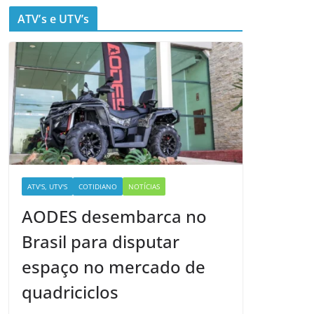
ATV’s e UTV’s
ATV'S, UTV'S
COTIDIANO
NOTÍCIAS
AODES desembarca no
Brasil para disputar
espaço no mercado de
quadriciclos