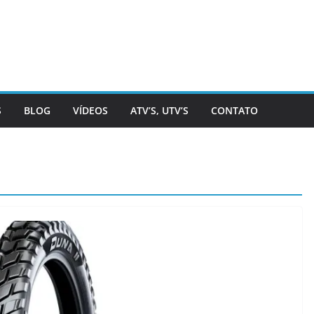
S
BLOG
VÍDEOS
ATV’S, UTV’S
CONTATO