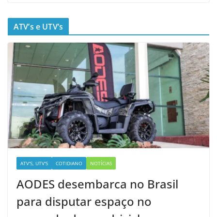
ATV’s e UTV’s
ATV'S, UTV'S
COTIDIANO
NOTÍCIAS
AODES desembarca no Brasil
para disputar espaço no