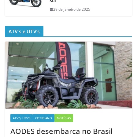
Sul
29 de janeiro de 2025
ATV’s e UTV’s
ATV'S, UTV'S
COTIDIANO
NOTÍCIAS
AODES desembarca no Brasil