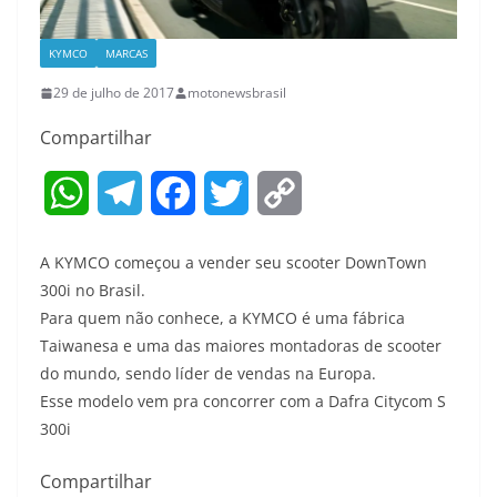
KYMCO
MARCAS
29 de julho de 2017
motonewsbrasil
Compartilhar
W
T
F
T
C
h
e
a
w
o
A KYMCO começou a vender seu scooter DownTown
a
l
c
i
p
300i no Brasil.
Para quem não conhece, a KYMCO é uma fábrica
t
e
e
t
y
Taiwanesa e uma das maiores montadoras de scooter
s
g
b
t
L
do mundo, sendo líder de vendas na Europa.
Esse modelo vem pra concorrer com a Dafra Citycom S
A
r
o
e
i
300i
p
a
o
r
n
Compartilhar