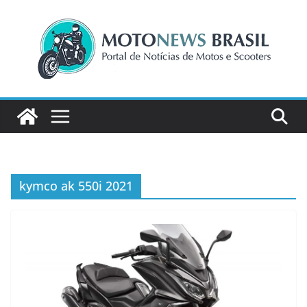
Pular
para
o
conteúdo
kymco ak 550i 2021