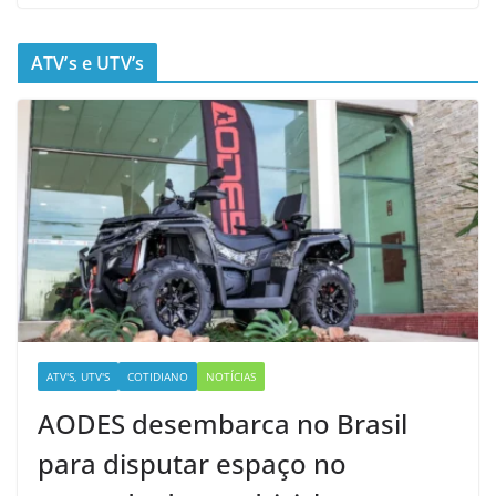
ATV’s e UTV’s
ATV'S, UTV'S
COTIDIANO
NOTÍCIAS
AODES desembarca no Brasil
para disputar espaço no