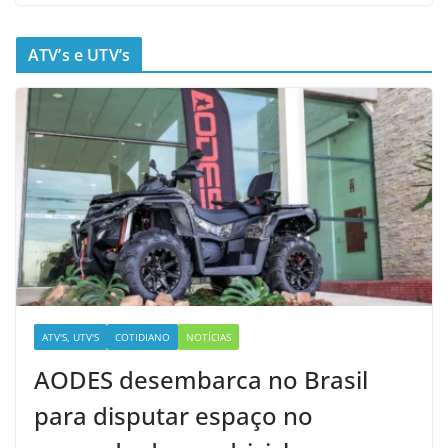
ATV’s e UTV’s
ATV'S, UTV'S
COTIDIANO
NOTÍCIAS
AODES desembarca no Brasil
para disputar espaço no