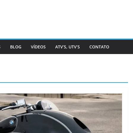
S
BLOG
VÍDEOS
ATV’S, UTV’S
CONTATO