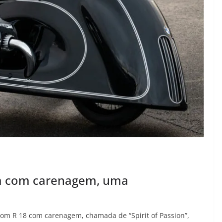
m com carenagem, uma
 R 18 com carenagem, chamada de “Spirit of Passion”,