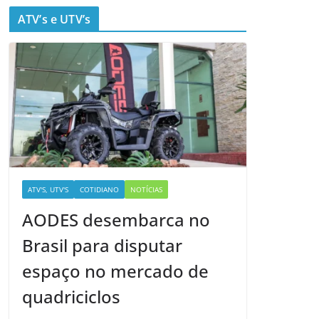
ATV’s e UTV’s
ATV'S, UTV'S
COTIDIANO
NOTÍCIAS
AODES desembarca no
Brasil para disputar
espaço no mercado de
quadriciclos