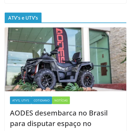
ATV’s e UTV’s
ATV'S, UTV'S
COTIDIANO
NOTÍCIAS
AODES desembarca no Brasil
para disputar espaço no