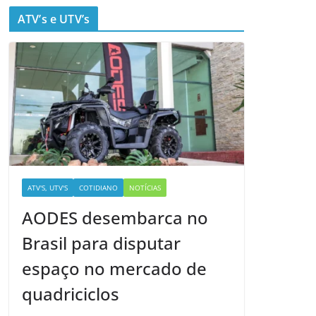
ATV’s e UTV’s
ATV'S, UTV'S
COTIDIANO
NOTÍCIAS
AODES desembarca no
Brasil para disputar
espaço no mercado de
quadriciclos