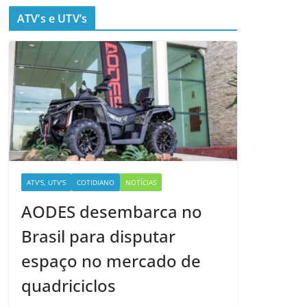
ATV’s e UTV’s
ATV'S, UTV'S
COTIDIANO
NOTÍCIAS
AODES desembarca no
Brasil para disputar
espaço no mercado de
quadriciclos