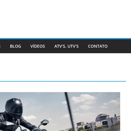
S
BLOG
VÍDEOS
ATV’S, UTV’S
CONTATO