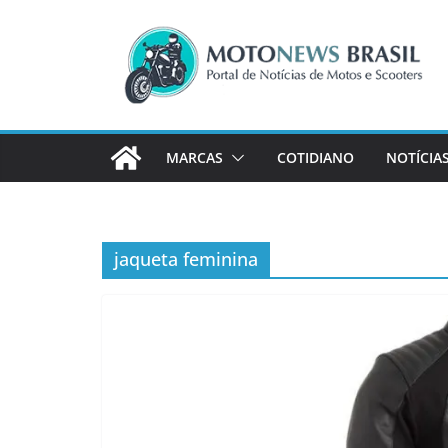
Pular
para
o
conteúdo
MARCAS
COTIDIANO
NOTÍCIA
jaqueta feminina