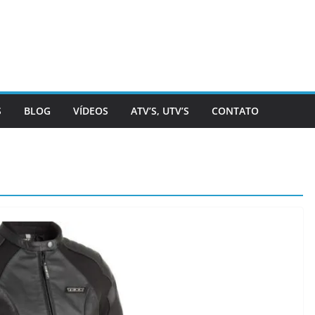
S
BLOG
VÍDEOS
ATV’S, UTV’S
CONTATO