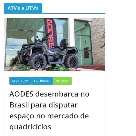
ATV’s e UTV’s
ATV'S, UTV'S
COTIDIANO
NOTÍCIAS
AODES desembarca no
Brasil para disputar
espaço no mercado de
quadriciclos