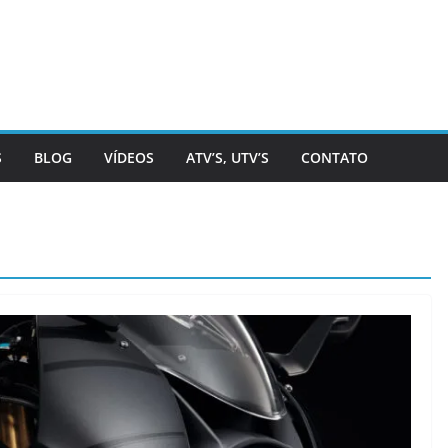
S
BLOG
VÍDEOS
ATV’S, UTV’S
CONTATO