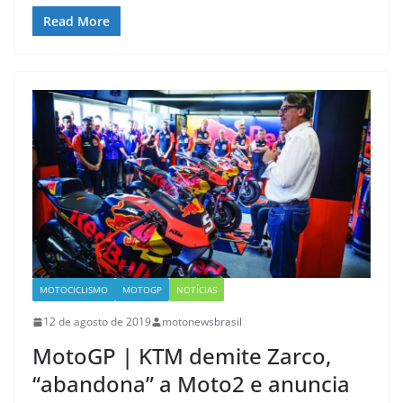
Read More
MOTOCICLISMO
MOTOGP
NOTÍCIAS
12 de agosto de 2019
motonewsbrasil
MotoGP | KTM demite Zarco,
“abandona” a Moto2 e anuncia