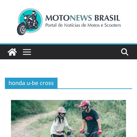
Pular
para
o
conteúdo
honda u-be cross