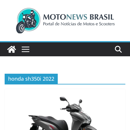
Pular
para
o
conteúdo
honda sh350i 2022