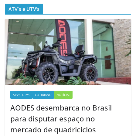
ATV’s e UTV’s
ATV'S, UTV'S
COTIDIANO
NOTÍCIAS
AODES desembarca no Brasil
para disputar espaço no
mercado de quadriciclos