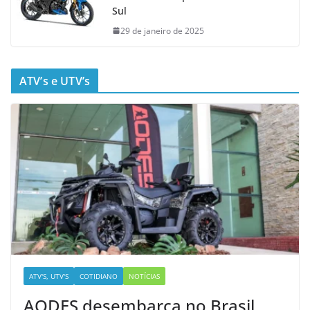
Sul
29 de janeiro de 2025
ATV’s e UTV’s
ATV'S, UTV'S
COTIDIANO
NOTÍCIAS
AODES desembarca no Brasil