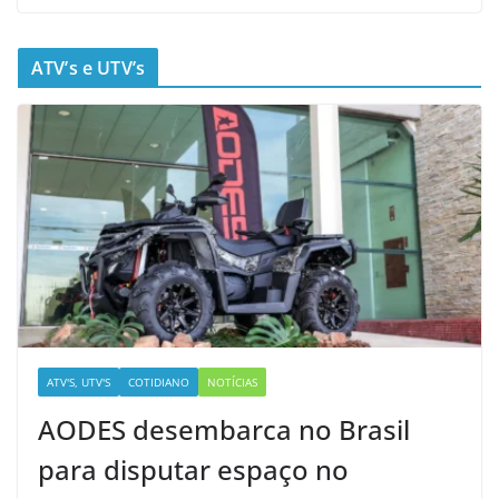
ATV’s e UTV’s
ATV'S, UTV'S
COTIDIANO
NOTÍCIAS
AODES desembarca no Brasil
para disputar espaço no