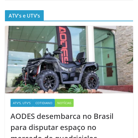
ATV’s e UTV’s
ATV'S, UTV'S
COTIDIANO
NOTÍCIAS
AODES desembarca no Brasil
para disputar espaço no