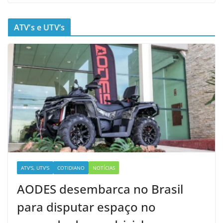
ATV’s e UTV’s
ATV'S, UTV'S
COTIDIANO
NOTÍCIAS
AODES desembarca no Brasil
para disputar espaço no