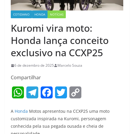
COTIDIANO
HONDA
NOTÍCIAS
Kuromi vira moto:
Honda lança conceito
exclusivo na CCXP25
6 de dezembro de 2025
Marcelo Souza
Compartilhar
W
T
F
T
C
h
e
a
w
o
A
Honda
Motos apresentou na CCXP25 uma moto
a
l
c
i
p
customizada inspirada na Kuromi, personagem
conhecida pela sua pegada ousada e cheia de
t
e
e
t
y
personalidade.