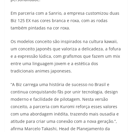
s
g
b
t
L
Em parceria com a Sanrio, a empresa customizou duas
A
r
o
e
i
Biz 125 EX nas cores branca e roxa, com as rodas
também pintadas na cor roxa.
p
a
o
r
n
p
m
k
k
Os modelos conceito são inspirados na cultura kawaii,
um conceito japonês que valoriza a delicadeza, a fofura
e a expressão lúdica, com grafismos que fazem um mix
entre uma linguagem jovem e a estética dos
tradicionais animes japoneses.
“A Biz carrega uma história de sucesso no Brasil e
continua conquistando fãs por unir tecnologia, design
moderno e facilidade de pilotagem. Nesta versão
conceito, a parceria com Kuromi reforça esses valores
com uma abordagem inédita, trazendo mais ousadia e
atitude para criar uma conexão com a nova geração.”,
afirma Marcelo Takashi, Head de Planejamento da