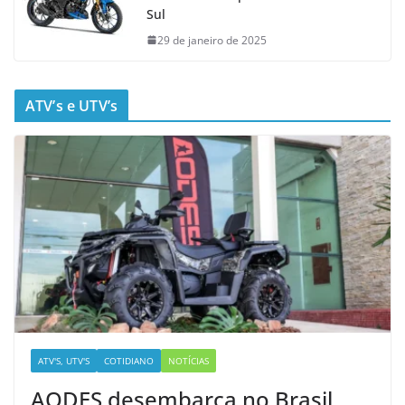
Sul
29 de janeiro de 2025
ATV’s e UTV’s
ATV'S, UTV'S
COTIDIANO
NOTÍCIAS
AODES desembarca no Brasil