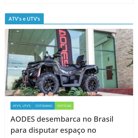
ATV’s e UTV’s
ATV'S, UTV'S
COTIDIANO
NOTÍCIAS
AODES desembarca no Brasil
para disputar espaço no