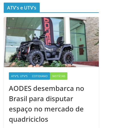
ATV’s e UTV’s
ATV'S, UTV'S
COTIDIANO
NOTÍCIAS
AODES desembarca no
Brasil para disputar
espaço no mercado de
quadriciclos