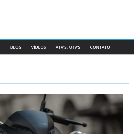
S
BLOG
VÍDEOS
ATV’S, UTV’S
CONTATO