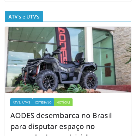
ATV’s e UTV’s
ATV'S, UTV'S
COTIDIANO
NOTÍCIAS
AODES desembarca no Brasil
para disputar espaço no