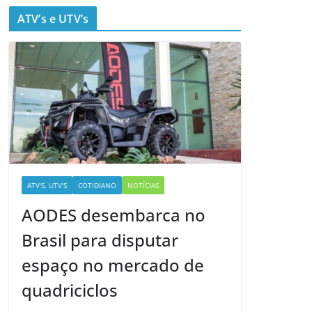
ATV’s e UTV’s
ATV'S, UTV'S
COTIDIANO
NOTÍCIAS
AODES desembarca no
Brasil para disputar
espaço no mercado de
quadriciclos