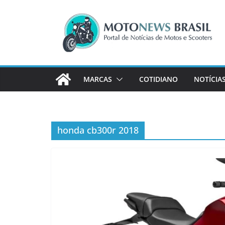
Pular
para
o
conteúdo
MARCAS
COTIDIANO
NOTÍCIA
honda cb300r 2018