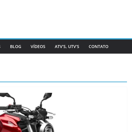
S
BLOG
VÍDEOS
ATV’S, UTV’S
CONTATO