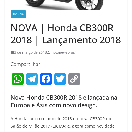
HONDA
NOVA | Honda CB300R
2018 | Lançamento 2018
3 de março de 2018
motonewsbrasil
Compartilhar
W
T
F
T
C
h
e
a
w
o
Nova Honda CB300R 2018 é lançada na
a
l
c
i
p
Europa e Ásia com novo design.
t
e
e
t
y
A Honda lançou o modelo 2018 da nova CB300R no
s
g
b
t
L
Salão de Milão 2017 (EICMA) e, agora como novidade,