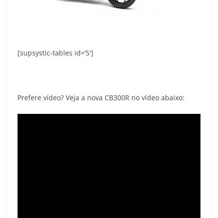
[supsystic-tables id=’5′]
Prefere vídeo? Veja a nova CB300R no vídeo abaixo: