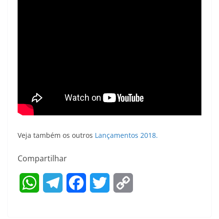
Veja também os outros
Lançamentos 2018.
Compartilhar
W
T
F
T
C
h
e
a
w
o