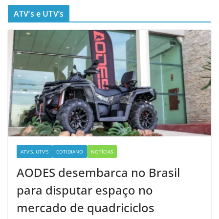
ATV’s e UTV’s
ATV'S, UTV'S
COTIDIANO
NOTÍCIAS
AODES desembarca no Brasil
para disputar espaço no
mercado de quadriciclos