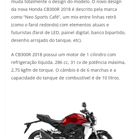
muda totalmente o design do modelo. O novo design
A
r
o
e
i
da nova Honda CB300R 2018 é descrito pela marca
como “Neo Sports Café”, um mix entre linhas retrô
p
a
o
r
n
(como o farol redondo) com elementos atuais e
p
m
k
k
futuristas (farol de LED, painel digital, banco bipartido,
desenho arrojado do tanque, etc).
A CB300R 2018 possui um motor de 1 cilindro com
refrigeração líquida, 286 cc, 31 cv de potência máxima,
2,75 kgfm de torque. O câmbio é de 6 marchas e a
capacidade do tanque de combustível é de 10 litros.