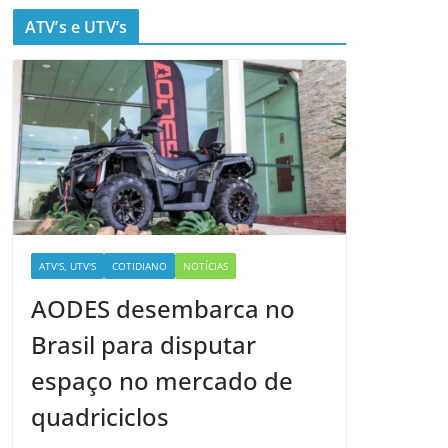
ATV’s e UTV’s
ATV'S, UTV'S
COTIDIANO
NOTÍCIAS
AODES desembarca no
Brasil para disputar
espaço no mercado de
quadriciclos