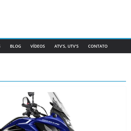
S
BLOG
VÍDEOS
ATV’S, UTV’S
CONTATO