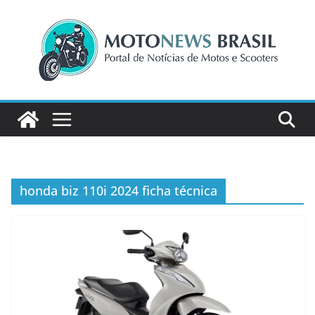
Pular
para
o
conteúdo
honda biz 110i 2024 ficha técnica