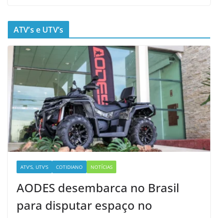
ATV’s e UTV’s
ATV'S, UTV'S
COTIDIANO
NOTÍCIAS
AODES desembarca no Brasil
para disputar espaço no