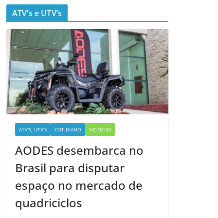
ATV’s e UTV’s
ATV'S, UTV'S
COTIDIANO
NOTÍCIAS
AODES desembarca no
Brasil para disputar
espaço no mercado de
quadriciclos