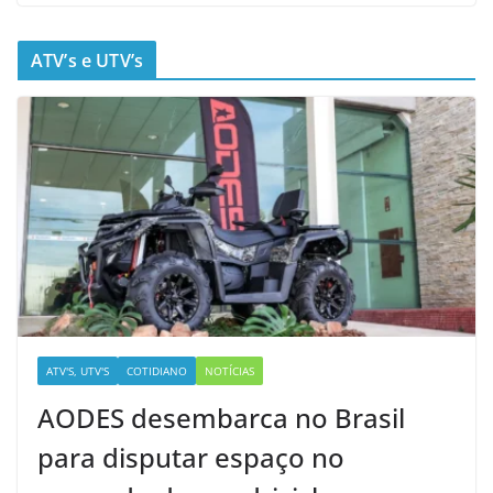
ATV’s e UTV’s
ATV'S, UTV'S
COTIDIANO
NOTÍCIAS
AODES desembarca no Brasil
para disputar espaço no