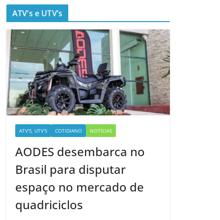
ATV’s e UTV’s
ATV'S, UTV'S
COTIDIANO
NOTÍCIAS
AODES desembarca no
Brasil para disputar
espaço no mercado de
quadriciclos