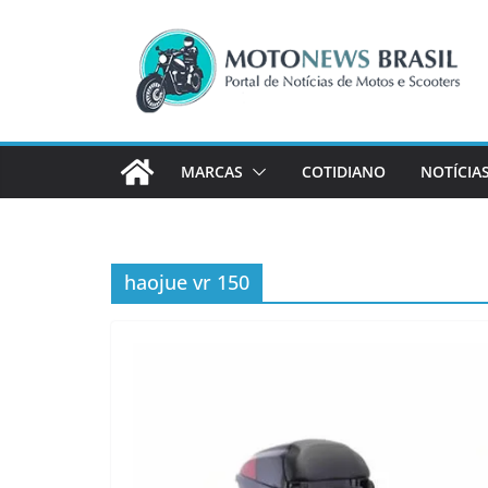
Pular
para
o
conteúdo
MARCAS
COTIDIANO
NOTÍCIA
haojue vr 150