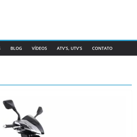
S
BLOG
VÍDEOS
ATV’S, UTV’S
CONTATO