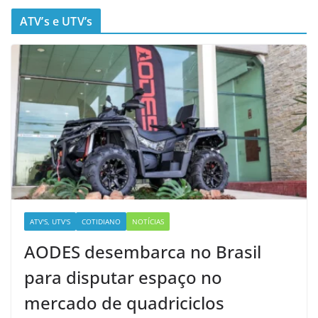
ATV’s e UTV’s
ATV'S, UTV'S
COTIDIANO
NOTÍCIAS
AODES desembarca no Brasil
para disputar espaço no
mercado de quadriciclos