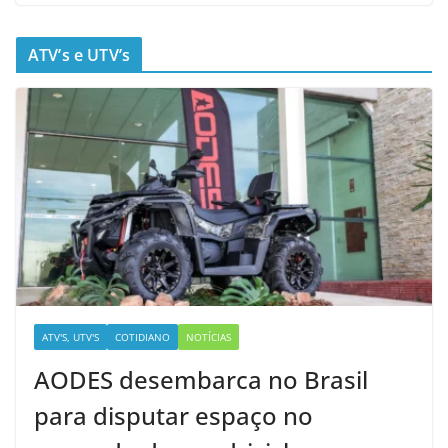
ATV’s e UTV’s
ATV'S, UTV'S
COTIDIANO
NOTÍCIAS
AODES desembarca no Brasil
para disputar espaço no