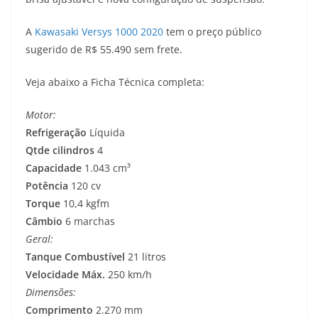
s
g
b
t
L
A
Kawasaki Versys 1000 2020
tem o preço público
A
r
o
e
i
sugerido de R$ 55.490 sem frete.
p
a
o
r
n
Veja abaixo a Ficha Técnica completa:
p
m
k
k
Motor:
Refrigeração
Líquida
Qtde cilindros
4
Capacidade
1.043 cm³
Potência
120 cv
Torque
10,4 kgfm
Câmbio
6 marchas
Geral:
Tanque Combustível
21 litros
Velocidade Máx.
250 km/h
Dimensões:
Comprimento
2.270 mm