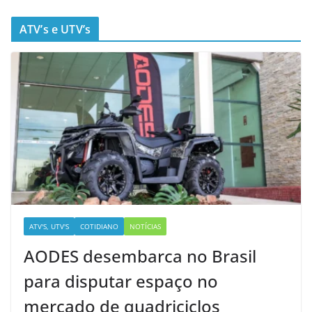
ATV’s e UTV’s
ATV'S, UTV'S
COTIDIANO
NOTÍCIAS
AODES desembarca no Brasil
para disputar espaço no
mercado de quadriciclos