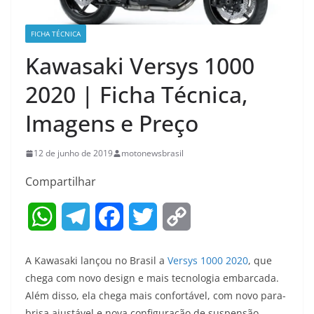
FICHA TÉCNICA
Kawasaki Versys 1000
2020 | Ficha Técnica,
Imagens e Preço
12 de junho de 2019
motonewsbrasil
Compartilhar
W
T
F
T
C
h
e
a
w
o
A Kawasaki lançou no Brasil a
Versys 1000 2020
, que
a
l
c
i
p
chega com novo design e mais tecnologia embarcada.
Além disso, ela chega mais confortável, com novo para-
t
e
e
t
y
brisa ajustável e nova configuração de suspensão.