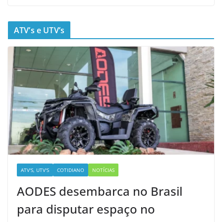
ATV’s e UTV’s
ATV'S, UTV'S
COTIDIANO
NOTÍCIAS
AODES desembarca no Brasil
para disputar espaço no