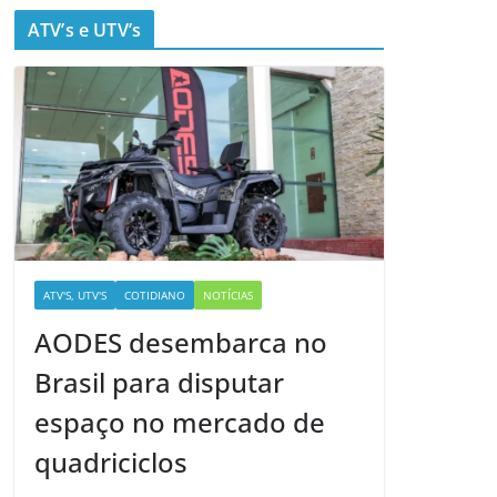
ATV’s e UTV’s
ATV'S, UTV'S
COTIDIANO
NOTÍCIAS
AODES desembarca no
Brasil para disputar
espaço no mercado de
quadriciclos