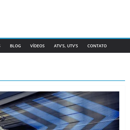
S
BLOG
VÍDEOS
ATV’S, UTV’S
CONTATO