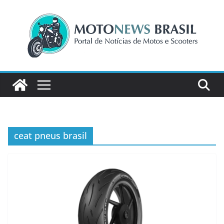
Pular
para
o
conteúdo
ceat pneus brasil