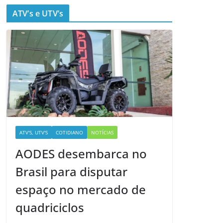
ATV’s e UTV’s
ATV'S, UTV'S
COTIDIANO
NOTÍCIAS
AODES desembarca no
Brasil para disputar
espaço no mercado de
quadriciclos