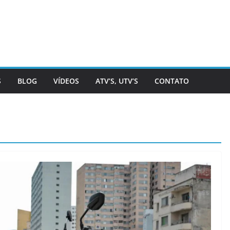
S
BLOG
VÍDEOS
ATV’S, UTV’S
CONTATO