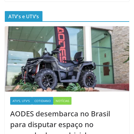
ATV’s e UTV’s
ATV'S, UTV'S
COTIDIANO
NOTÍCIAS
AODES desembarca no Brasil
para disputar espaço no