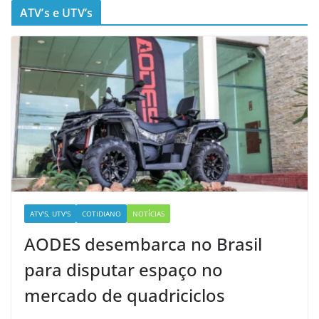
ATV’s e UTV’s
ATV'S, UTV'S
COTIDIANO
NOTÍCIAS
AODES desembarca no Brasil
para disputar espaço no
mercado de quadriciclos