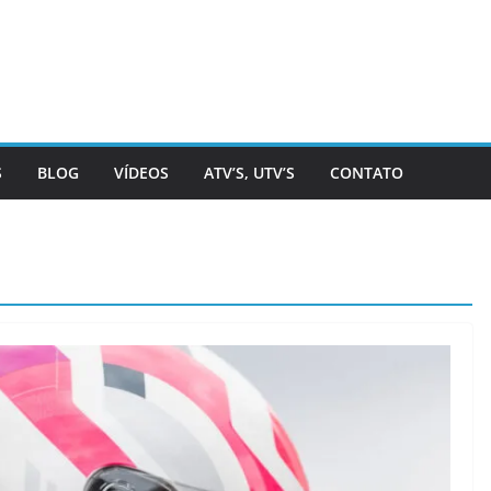
S
BLOG
VÍDEOS
ATV’S, UTV’S
CONTATO