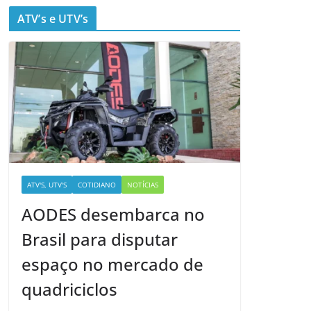
ATV’s e UTV’s
ATV'S, UTV'S
COTIDIANO
NOTÍCIAS
AODES desembarca no
Brasil para disputar
espaço no mercado de
quadriciclos