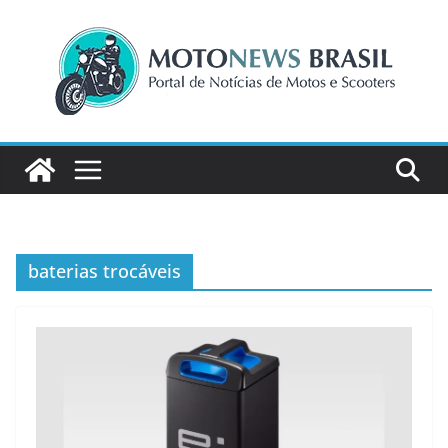
Pular
para
o
conteúdo
baterias trocáveis