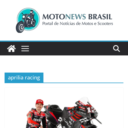
Pular
para
o
conteúdo
aprilia racing