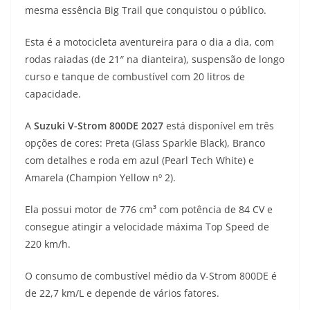
mesma essência Big Trail que conquistou o público.
t
e
e
t
y
Esta é a motocicleta aventureira para o dia a dia, com
s
g
b
t
L
rodas raiadas (de 21″ na dianteira), suspensão de longo
A
r
o
e
i
curso e tanque de combustível com 20 litros de
capacidade.
p
a
o
r
n
p
m
k
k
A
Suzuki V-Strom 800DE 2027
está disponível em três
opções de cores: Preta (Glass Sparkle Black), Branco
com detalhes e roda em azul (Pearl Tech White) e
Amarela (Champion Yellow nº 2).
Ela possui motor de 776 cm³ com potência de 84 CV e
consegue atingir a velocidade máxima Top Speed de
220 km/h.
O consumo de combustível médio da V-Strom 800DE é
de 22,7 km/L e depende de vários fatores.