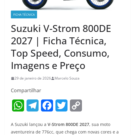
FICHA TÉCNICA
Suzuki V-Strom 800DE
2027 | Ficha Técnica,
Top Speed, Consumo,
Imagens e Preço
29 de janeiro de 2026
Marcelo Souza
Compartilhar
W
T
F
T
C
h
e
a
w
o
A Suzuki lançou a
V-Strom 800DE 2027
, sua moto
a
l
c
i
p
aventureira de 776cc, que chega com novas cores e a