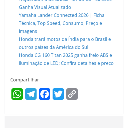
Ganha Visual Atualizado
Yamaha Lander Connected 2026 | Ficha
Técnica, Top Speed, Consumo, Preço e
Imagens
Honda trará motos da Índia para o Brasil e
outros países da América do Sul
Honda CG 160 Titan 2025 ganha freio ABS e
iluminação de LED; Confira detalhes e preço
Compartilhar
W
T
F
T
C
h
e
a
w
o
a
l
c
i
p