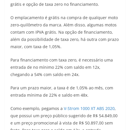
grátis e opção de taxa zero no financiamento.
t
e
e
t
y
O emplacamento é grátis na compra de qualquer moto
s
g
b
t
L
zero-quilômetro da marca. Além disso, algumas motos
A
r
o
e
i
contam com IPVA grátis. Na opção de financiamento,
além da possibilidade de taxa zero, há outra com prazo
p
a
o
r
n
maior, com taxa de 1,05%.
p
m
k
k
Para financiamento com taxa zero, é necessário uma
entrada de no mínimo 22% com saldo em 12x,
chegando a 54% com saldo em 24x.
Para um prazo maior, a taxa é de 1,05% ao mês, com
entrada mínima de 22% e saldo em 48x.
Como exemplo, pegamos a
V-Strom 1000 XT ABS 2020
,
que possui um preço público sugerido de R$ 54.849,00
e um preço promocional à vista de R$ 50.897,00 sem