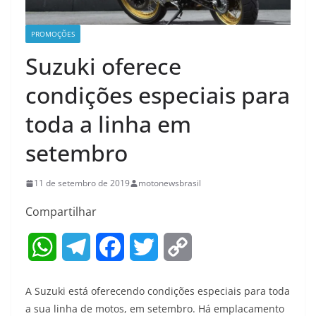
PROMOÇÕES
Suzuki oferece
condições especiais para
toda a linha em
setembro
11 de setembro de 2019
motonewsbrasil
Compartilhar
W
T
F
T
C
h
e
a
w
o
A Suzuki está oferecendo condições especiais para toda
a
l
c
i
p
a sua linha de motos, em setembro. Há emplacamento