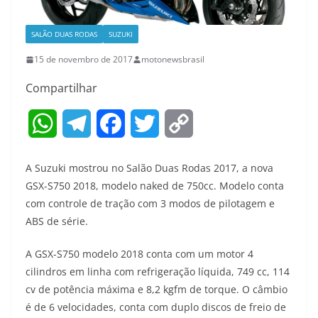
SALÃO DUAS RODAS
SUZUKI
15 de novembro de 2017
motonewsbrasil
Compartilhar
W
T
F
T
C
h
e
a
w
o
A Suzuki mostrou no Salão Duas Rodas 2017, a nova
a
l
c
i
p
GSX-S750 2018, modelo naked de 750cc. Modelo conta
com controle de tração com 3 modos de pilotagem e
t
e
e
t
y
ABS de série.
s
g
b
t
L
A GSX-S750 modelo 2018 conta com um motor 4
A
r
o
e
i
cilindros em linha com refrigeração líquida, 749 cc, 114
cv de potência máxima e 8,2 kgfm de torque. O câmbio
p
a
o
r
n
é de 6 velocidades, conta com duplo discos de freio de