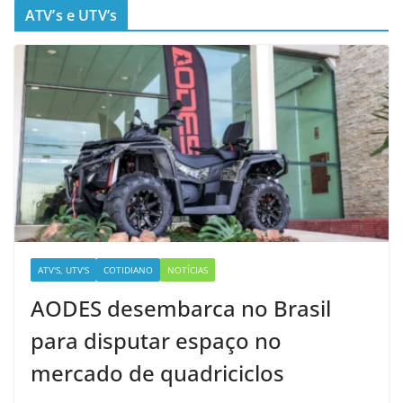
ATV’s e UTV’s
ATV'S, UTV'S
COTIDIANO
NOTÍCIAS
AODES desembarca no Brasil
para disputar espaço no
mercado de quadriciclos