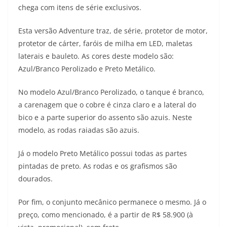
chega com itens de série exclusivos.
t
e
e
t
y
Esta versão Adventure traz, de série, protetor de motor,
s
g
b
t
L
protetor de cárter, faróis de milha em LED, maletas
A
r
o
e
i
laterais e bauleto. As cores deste modelo são:
Azul/Branco Perolizado e Preto Metálico.
p
a
o
r
n
p
m
k
k
No modelo Azul/Branco Perolizado, o tanque é branco,
a carenagem que o cobre é cinza claro e a lateral do
bico e a parte superior do assento são azuis. Neste
modelo, as rodas raiadas são azuis.
Já o modelo Preto Metálico possui todas as partes
pintadas de preto. As rodas e os grafismos são
dourados.
Por fim, o conjunto mecânico permanece o mesmo. Já o
preço, como mencionado, é a partir de R$ 58.900 (à