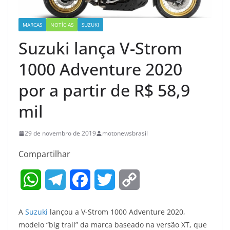
MARCAS
NOTÍCIAS
SUZUKI
Suzuki lança V-Strom
1000 Adventure 2020
por a partir de R$ 58,9
mil
29 de novembro de 2019
motonewsbrasil
Compartilhar
W
T
F
T
C
h
e
a
w
o
A
Suzuki
lançou a V-Strom 1000 Adventure 2020,
a
l
c
i
p
modelo “big trail” da marca baseado na versão XT, que